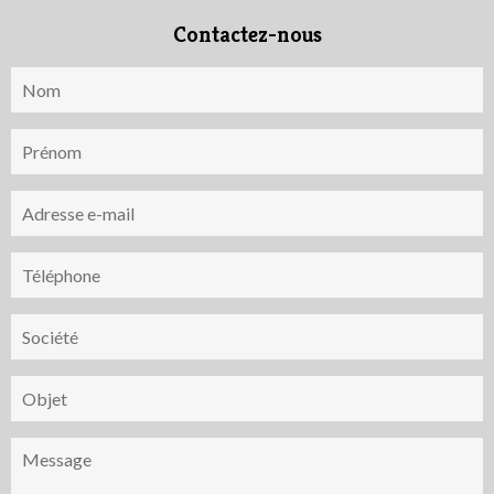
Contactez-nous
Nom
Prénom
Adresse
e-
mail
Téléphone
Société
Objet
Message